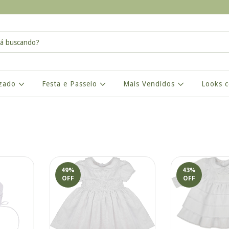
izado
Festa e Passeio
Mais Vendidos
Looks 
49
%
43
%
OFF
OFF