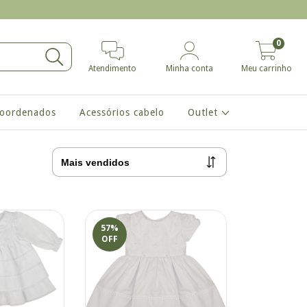
0
Atendimento
Minha conta
Meu carrinho
coordenados
Acessórios cabelo
Outlet
57
%
OFF