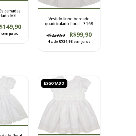
rês camadas
dado M/L -
Vestido linho bordado
0
quadriculado floral - 3168
$149,90
R$99,90
8
sem juros
R$229,90
4
x de
R$24,98
sem juros
ESGOTADO
rdado floral