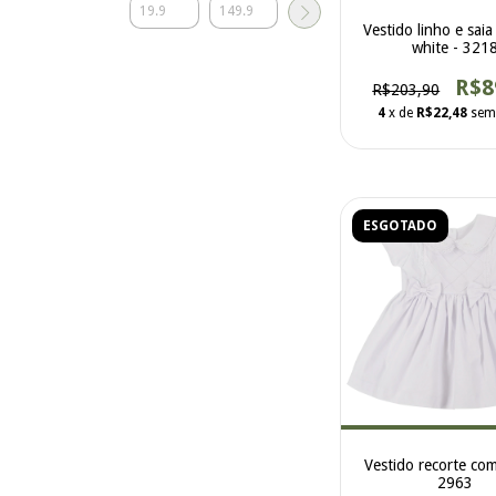
Vestido linho e saia 
white - 321
R$8
R$203,90
4
x de
R$22,48
sem
ESGOTADO
Vestido recorte com
2963