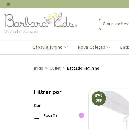
Cápsula Junino
Nova Coleção
Bat
Início
>
Outlet
>
Batizado Feminino
Filtrar por
57
%
OFF
Cor
Rosa (1)