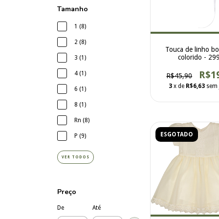
Tamanho
1 (8)
2 (8)
Touca de linho b
colorido - 29
3 (1)
R$1
4 (1)
R$45,90
3
x de
R$6,63
sem 
6 (1)
8 (1)
Rn (8)
ESGOTADO
P (9)
VER TODOS
Preço
De
Até