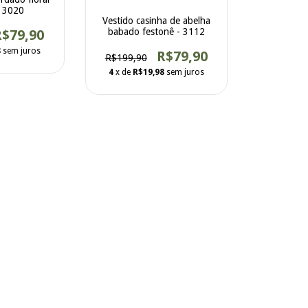
- 3020
Vestido casinha de abelha
babado festonê - 3112
R$79,90
8
sem juros
R$79,90
R$199,90
4
x de
R$19,98
sem juros