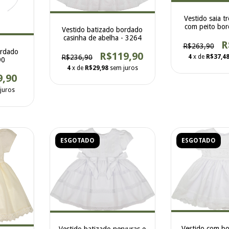
Vestido saia t
com peito bor
Vestido batizado bordado
327
casinha de abelha - 3264
R
R$263,90
ordado
R$119,90
4
x de
R$37,4
R$236,90
90
4
x de
R$29,98
sem juros
9,90
juros
ESGOTADO
ESGOTADO
Vestido com bo