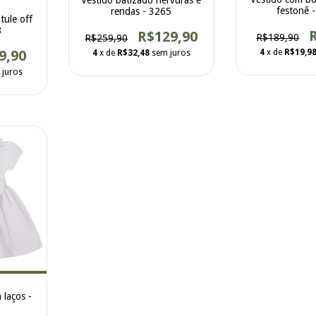
Vestido batizado nervuras e
festonê 
rendas - 3265
tule off
8
R$129,90
R$189,90
R$259,90
4
x de
R$19,9
9,90
4
x de
R$32,48
sem juros
 juros
 laços -