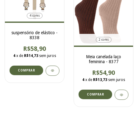
4 cores
suspensório de elástico -
8338
2 cores
R$58,90
4
x de
R$14,73
sem juros
Meia canelada laço
feminina - 8377
COMPRAR
R$54,90
4
x de
R$13,73
sem juros
COMPRAR