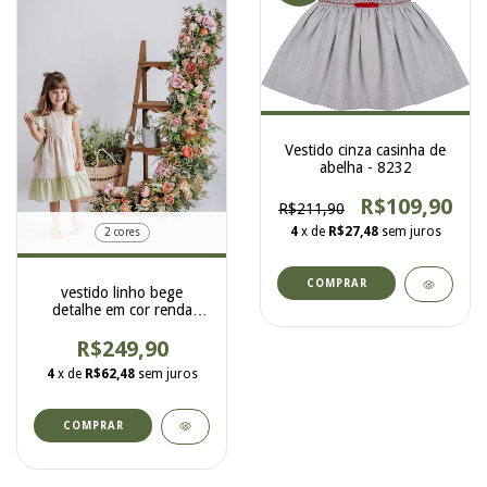
Vestido cinza casinha de
abelha - 8232
R$109,90
R$211,90
4
x de
R$27,48
sem juros
2 cores
COMPRAR
vestido linho bege
detalhe em cor renda
crochê 8310
R$249,90
4
x de
R$62,48
sem juros
COMPRAR