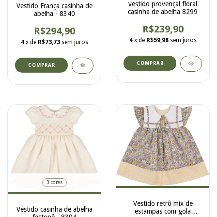
vestido provençal floral
Vestido França casinha de
casinha de abelha 8299
abelha - 8340
R$239,90
R$294,90
4
x de
R$59,98
sem juros
4
x de
R$73,73
sem juros
COMPRAR
COMPRAR
3 cores
Vestido retrô mix de
Vestido casinha de abelha
estampas com gola