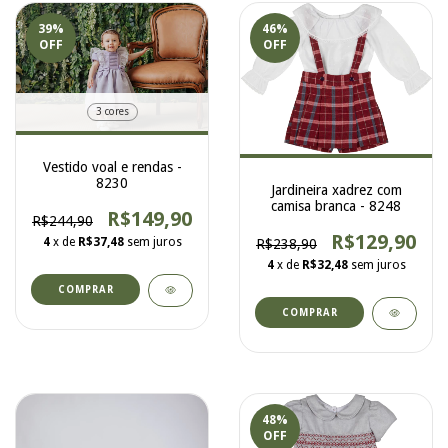
39
%
46
%
OFF
OFF
3 cores
Vestido voal e rendas -
8230
Jardineira xadrez com
camisa branca - 8248
R$149,90
R$244,90
R$129,90
4
x de
R$37,48
sem juros
R$238,90
4
x de
R$32,48
sem juros
COMPRAR
COMPRAR
48
%
OFF