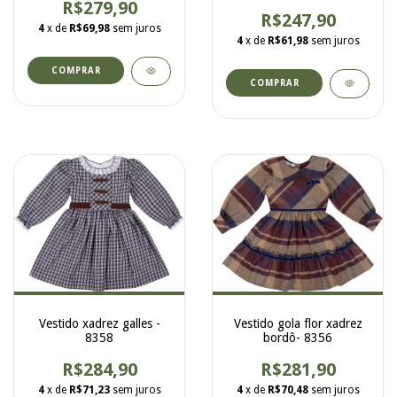
R$279,90
R$247,90
4
x de
R$69,98
sem juros
4
x de
R$61,98
sem juros
COMPRAR
COMPRAR
Vestido gola flor xadrez
Vestido xadrez galles -
bordô- 8356
8358
R$281,90
R$284,90
4
x de
R$70,48
sem juros
4
x de
R$71,23
sem juros