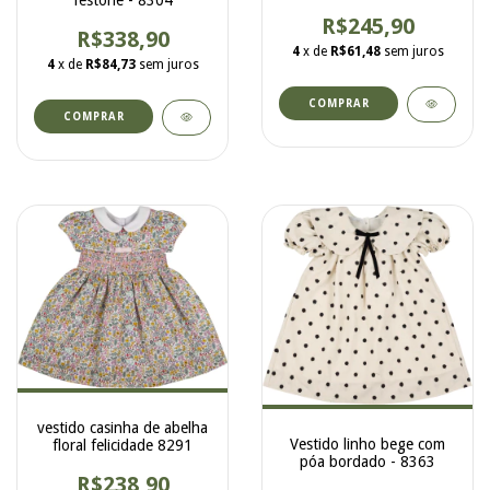
festonê - 8304
postiça 8293
R$245,90
R$338,90
4
x de
R$61,48
sem juros
4
x de
R$84,73
sem juros
COMPRAR
COMPRAR
vestido casinha de abelha
Vestido linho bege com
floral felicidade 8291
póa bordado - 8363
R$238,90