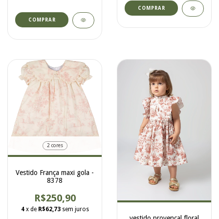
COMPRAR
COMPRAR
2 cores
Vestido França maxi gola -
8378
R$250,90
4
x de
R$62,73
sem juros
vestido provençal floral