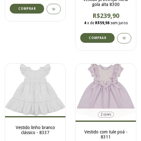
gola alta 8300
COMPRAR
R$239,90
4
x de
R$59,98
sem juros
COMPRAR
2 cores
Vestido linho branco
Vestido com tule poá -
clássico - 8337
8311