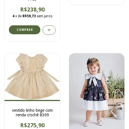
R$238,90
4
x de
R$59,73
sem juros
COMPRAR
vestido linho bege com
renda crochê 8309
R$275,90