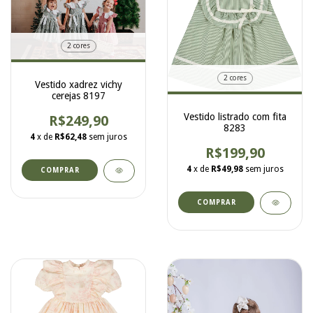
2 cores
2 cores
Vestido xadrez vichy
cerejas 8197
Vestido listrado com fita
R$249,90
8283
4
x de
R$62,48
sem juros
R$199,90
4
x de
R$49,98
sem juros
COMPRAR
COMPRAR