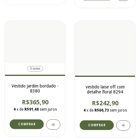
3 cores
Vestido jardim bordado -
vestido laise off com
8380
detalhe floral 8294
R$365,90
R$242,90
4
x de
R$91,48
sem juros
4
x de
R$60,73
sem juros
COMPRAR
COMPRAR