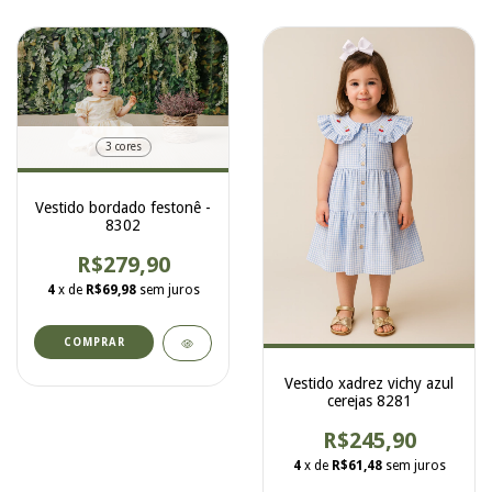
3 cores
Vestido bordado festonê -
8302
R$279,90
4
x de
R$69,98
sem juros
COMPRAR
Vestido xadrez vichy azul
cerejas 8281
R$245,90
4
x de
R$61,48
sem juros