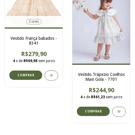
2 cores
Vestido França babados -
8341
R$279,90
4
x de
R$69,98
sem juros
Vestido Trápezio Coelhos
COMPRAR
Maxi Gola - 7701
R$244,90
4
x de
R$61,23
sem juros
COMPRAR