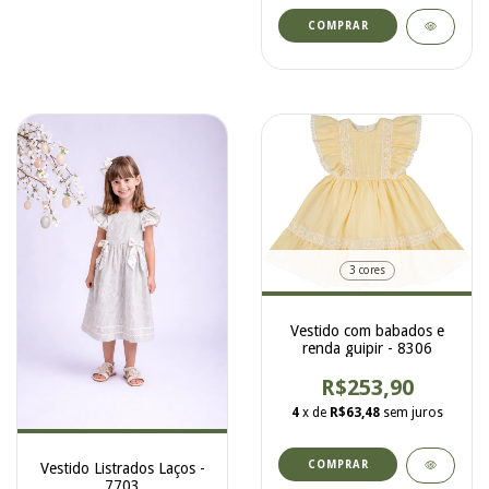
COMPRAR
3 cores
Vestido com babados e
renda guipir - 8306
R$253,90
4
x de
R$63,48
sem juros
COMPRAR
Vestido Listrados Laços -
7703