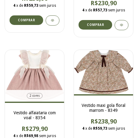
R$230,90
4
x de
R$59,73
sem juros
4
x de
R$57,73
sem juros
COMPRAR
COMPRAR
2 cores
Vestido maxi gola floral
marrom - 8349
Vestido alfaiataria com
voal - 8354
R$238,90
R$279,90
4
x de
R$59,73
sem juros
4
x de
R$69,98
sem juros