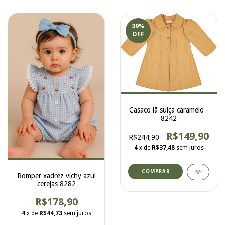
39
%
OFF
Casaco lã suiça caramelo -
8242
R$149,90
R$244,90
4
x de
R$37,48
sem juros
COMPRAR
Romper xadrez vichy azul
cerejas 8282
R$178,90
4
x de
R$44,73
sem juros