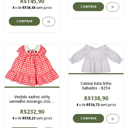
R$145,90
COMPRAR
4
x de
R$36,48
sem juros
COMPRAR
Camisa bata linho
babados - 8254
Vestido xadrez vichy
R$138,90
vermelho morango crochê
4
x de
R$34,73
sem juros
8285
R$232,90
4
x de
R$58,23
sem juros
COMPRAR