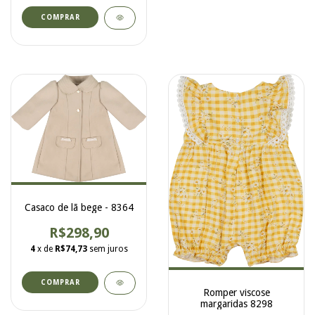
COMPRAR
Casaco de lã bege - 8364
R$298,90
4
x de
R$74,73
sem juros
COMPRAR
Romper viscose
margaridas 8298