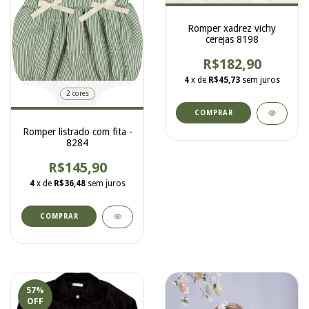
Romper xadrez vichy
cerejas 8198
R$182,90
4
x de
R$45,73
sem juros
2 cores
COMPRAR
Romper listrado com fita -
8284
R$145,90
4
x de
R$36,48
sem juros
COMPRAR
57
%
OFF