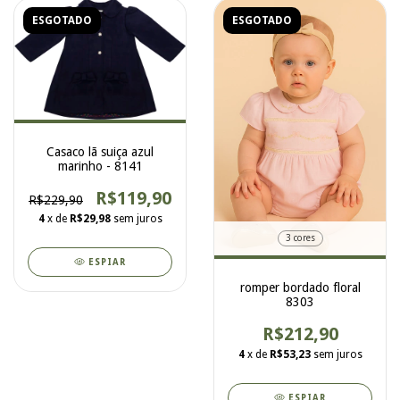
ESGOTADO
ESGOTADO
Casaco lã suiça azul
marinho - 8141
R$119,90
R$229,90
4
x de
R$29,98
sem juros
3 cores
ESPIAR
romper bordado floral
8303
R$212,90
4
x de
R$53,23
sem juros
ESPIAR