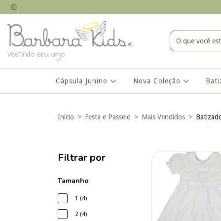
Cápsula Junino
Nova Coleção
Bat
Início
>
Festa e Passeio
>
Mais Vendidos
>
Batizad
Filtrar por
Tamanho
1 (4)
2 (4)