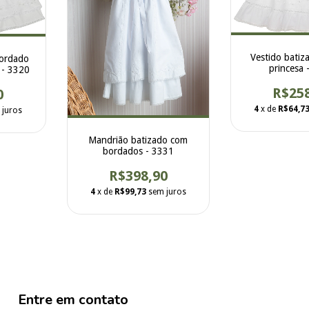
Vestido batiz
bordado
princesa 
 - 3320
R$25
0
4
x de
R$64,7
 juros
Mandrião batizado com
bordados - 3331
R$398,90
4
x de
R$99,73
sem juros
Entre em contato