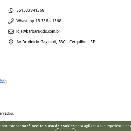
551533841368
Whastapp 15 3384-1368
loja@barbarakids.com.br
Av Dr Vinicio Gagliardi, 530 - Cerquilho - SP
servados.
 por este site
você aceita o uso de cookies
para agilizar a sua experiência de