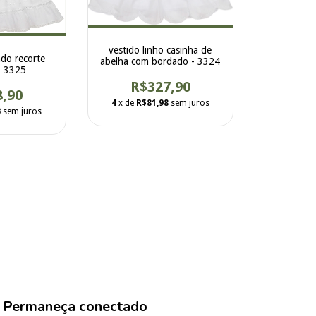
vestido linho casinha de
ado recorte
abelha com bordado - 3324
- 3325
R$327,90
8,90
4
x de
R$81,98
sem juros
3
sem juros
Permaneça conectado