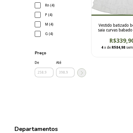
Rn (4)
P (4)
M (4)
Vestido batizado 
saia curvas babado
G (4)
R$339,9
4
x de
R$84,98
sem
Preço
De
Até
Departamentos