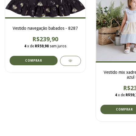
Vestido navegação babados - 8287
R$239,90
4
x de
R$59,98
sem juros
COMPRAR
Vestido mix xadre
azul
R$23
4
x de
R$59,
COMPRAR