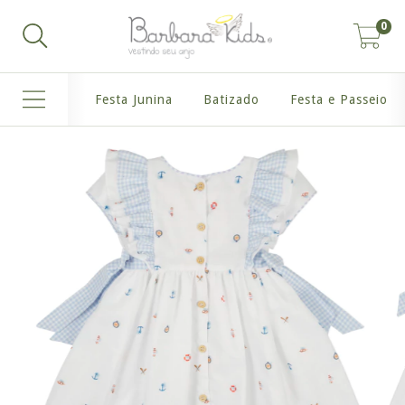
0
Festa Junina
Batizado
Festa e Passeio