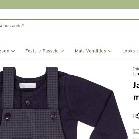
izado
Festa e Passeio
Mais Vendidos
Looks 
Iní
Ja
J
m
R