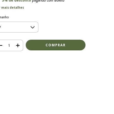
5% de desconto
pagando com Boleto
r mais detalhes
manho