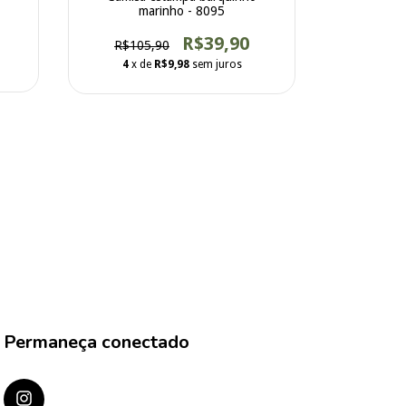
marinho - 8095
R$39,90
R$105,90
4
x de
R$9,98
sem juros
Camisa bat
R$99
4
x d
Permaneça conectado