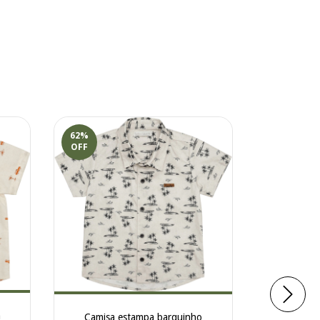
62
%
60
%
OFF
OFF
a
Camisa estampa barquinho