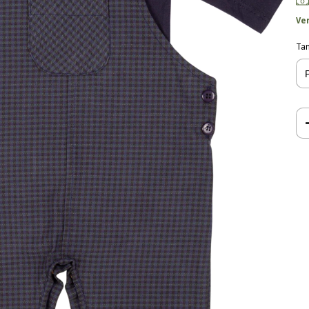
Ve
Ta