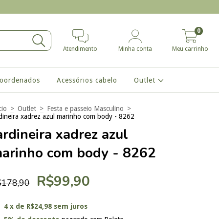
0
Atendimento
Minha conta
Meu carrinho
coordenados
Acessórios cabelo
Outlet
cio
>
Outlet
>
Festa e passeio Masculino
>
rdineira xadrez azul marinho com body - 8262
ardineira xadrez azul
arinho com body - 8262
R$99,90
$178,90
4
x de
R$24,98
sem juros