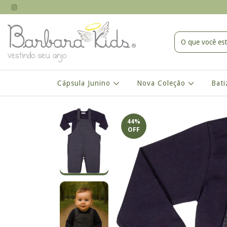
Cápsula Junino
Nova Coleção
Bat
44
%
OFF