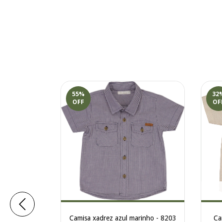
55
%
32
OFF
OF
ege - 8202
9,90
Camisa xadrez azul marinho - 8203
Ca
 juros