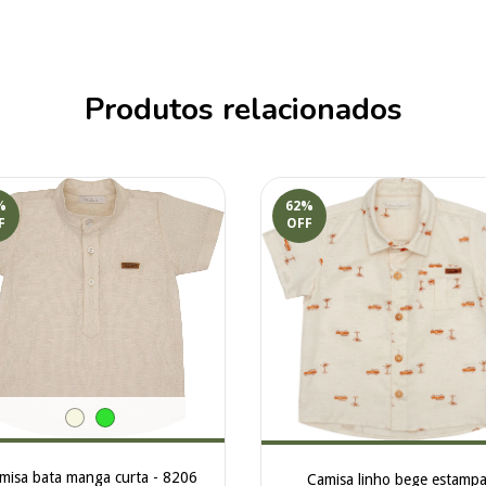
Produtos relacionados
%
62
%
F
OFF
misa bata manga curta - 8206
Camisa linho bege estamp