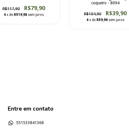
coqueiro - 8094
R$79,90
R$117,90
R$39,90
R$104,90
4
x de
R$19,98
sem juros
4
x de
R$9,98
sem juros
Entre em contato
551533841368